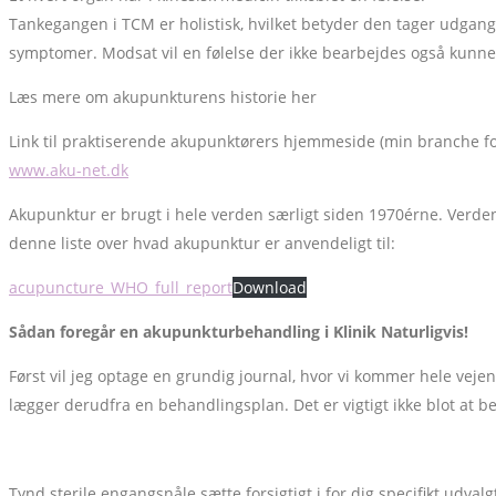
Tankegangen i TCM er holistisk, hvilket betyder den tager udgang
symptomer. Modsat vil en følelse der ikke bearbejdes også kunn
Læs mere om akupunkturens historie her
Link til praktiserende akupunktørers hjemmeside (min branche f
www.aku-net.dk
Akupunktur er brugt i hele verden særligt siden 1970érne. Verde
denne liste over hvad akupunktur er anvendeligt til:
acupuncture_WHO_full_report
Download
Sådan foregår en akupunkturbehandling i Klinik Naturligvis!
Først vil jeg optage en grundig journal, hvor vi kommer hele vej
lægger derudfra en behandlingsplan. Det er vigtigt ikke blot at b
Tynd sterile engangsnåle sætte forsigtigt i for dig specifikt udva