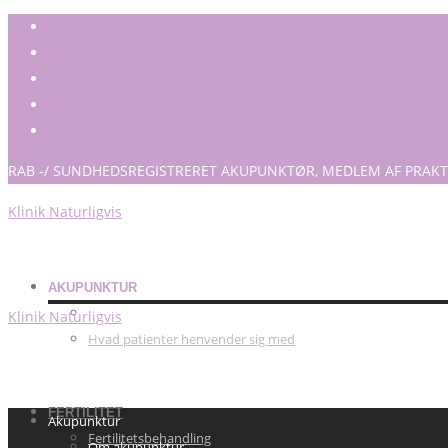
RAB -/ SUNDHEDSREGISTRERET AKUPUNKTØR, MEDLEM AF PRAKT
Klinik Naturligvis
AKUPUNKTUR
Om akupunktur
Klinik Naturligvis
Hvad patienter henvender sig med
FERTILITET
Akupunktur
Fertilitetsbehandling
Om akupunktur