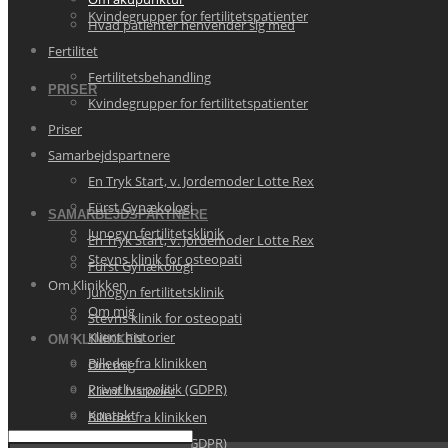
Kvindegrupper for fertilitetspatienter
Hvad patienter henvender sig med
Fertilitet
Fertilitetsbehandling
PRISER
Kvindegrupper for fertilitetspatienter
Priser
Samarbejdspartnere
En Tryk Start, v. Jordemoder Lotte Rex
Fürst Gynækologi
SAMARBEJDSPARTNERE
Junogyn fertilitetsklinik
En Tryk Start, v. Jordemoder Lotte Rex
Stevns klinik for osteopati
Fürst Gynækologi
Om Klinikken
Junogyn fertilitetsklinik
Om mig
Stevns klinik for osteopati
Klient historier
OM KLINIKKEN
Billeder fra klinikken
Om mig
Privatlivs politik (GDPR)
Klient historier
Kontakt
Billeder fra klinikken
Privatlivs politik (GDPR)