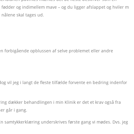
å fødder og indimellem mave – og du ligger afslappet og hviler m
r nålene skal tages ud.
e en forbigående opblussen af selve problemet eller andre
vil jeg i langt de fleste tilfælde forvente en bedring indenfor
ing dækker behandlingen i min Klinik er det et krav også fra
er går i gang.
 En samtykkerklæring underskrives første gang vi mødes. Dvs. jeg