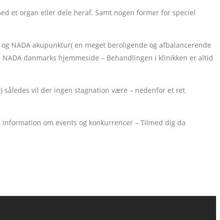
med et organ eller dele heraf. Samt nogen former for speciel
tur og NADA akupunktur( en meget beroligende og afbalancerende
på NADA danmarks hjemmeside – Behandlingen i klinikken er altid
) således vil der ingen stagnation være – nedenfor et ret
ider, information om events og konkurrencer – Tilmed dig da