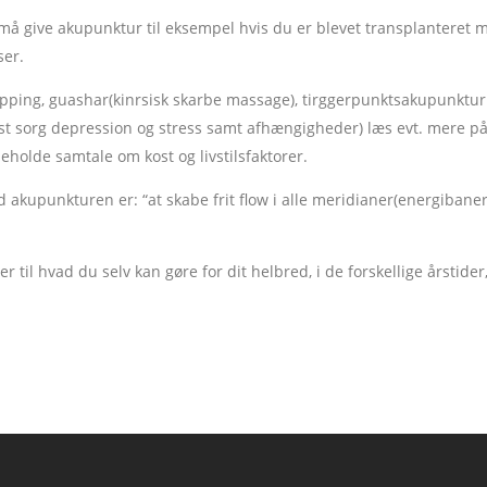
 må give akupunktur til eksempel hvis du er blevet transplanteret 
ser.
, cupping, guashar(kinrsisk skarbe massage), tirggerpunktsakupunk
gst sorg depression og stress samt afhængigheder) læs evt. mere 
eholde samtale om kost og livstilsfaktorer.
 akupunkturen er: “at skabe frit flow i alle meridianer(energibaner
deer til hvad du selv kan gøre for dit helbred, i de forskellige årst