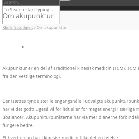
Kontakt
Om akupunktur
Klinik Naturligvis
/
Om akupunktur
Akupunktur er en del af Traditionel kinesisk medicin (TCM). TCM
fra den vestlige terminologi.
Der isættes tynde sterile engangsnåle i udvalgte akupunkturpunkte
har vi det godt! Ligeså vil for lidt eller for meget energi i særl
ubalancer. Akupunkturpunkterne har via meridianerne forbindelse
fungere bedre.
Et hvert organ har i kinesisk medicin tilkoblet en følelse.