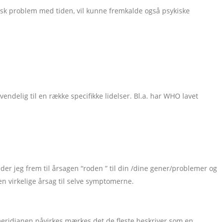
sisk problem med tiden, vil kunne fremkalde også psykiske
elig til en række specifikke lidelser. Bl.a. har WHO lavet
er jeg frem til årsagen “roden ” til din /dine gener/problemer og
en virkelige årsag til selve symptomerne.
i meridianen påvirkes mærkes det de fleste beskriver som en