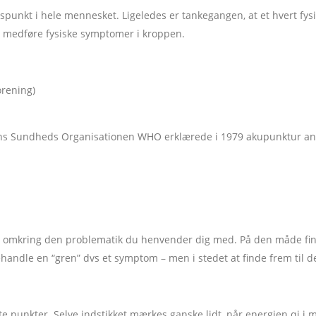
spunkt i hele mennesket. Ligeledes er tankegangen, at et hvert fy
e medføre fysiske symptomer i kroppen.
orening)
ns Sundheds Organisationen WHO erklærede i 1979 akupunktur anvend
en omkring den problematik du henvender dig med. På den måde find
ehandle en “gren” dvs et symptom – men i stedet at finde frem til d
lgte punkter. Selve indstikket mærkes ganske lidt, når energien qi 