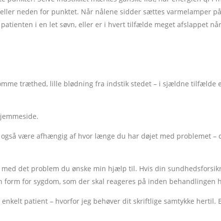
pe eller neden for punktet. Når nålene sidder sættes varmelamper p
 patienten i en let søvn, eller er i hvert tilfælde meget afslappet nå
omme træthed, lille blødning fra indstik stedet – i sjældne tilfæld
 hjemmeside.
også være afhængig af hvor længe du har døjet med problemet – dog 
e med det problem du ønske min hjælp til. Hvis din sundhedsforsikr
den form for sygdom, som der skal reageres på inden behandlingen h
nkelt patient – hvorfor jeg behøver dit skriftlige samtykke hertil.