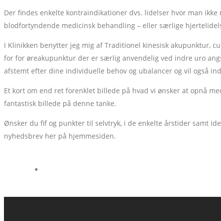
Der findes enkelte kontraindikationer dvs. lidelser hvor man ikke
blodfortyndende medicinsk behandling – eller særlige hjertelidel
I Klinikken benytter jeg mig af Traditionel kinesisk akupunktur
for for øreakupunktur der er særlig anvendelig ved indre uro an
afstemt efter dine individuelle behov og ubalancer og vil også ind
Et kort om end ret forenklet billede på hvad vi ønsker at opnå med
fantastisk billede på denne tanke.
Ønsker du fif og punkter til selvtryk, i de enkelte årstider samt i
nyhedsbrev her på hjemmesiden.