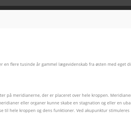
 er en flere tusinde år gammel lægevidenskab fra østen med eget 
r på meridianerne, der er placeret over hele kroppen. Meridianer e
ige meridianer eller organer kunne skabe en stagnation og eller en u
 til hele kroppen og dens funktioner. Ved akupunktur stimuleres k