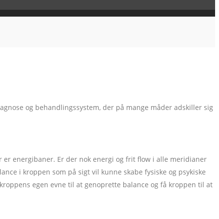
diagnose og behandlingssystem, der på mange måder adskiller sig
r energibaner. Er der nok energi og frit flow i alle meridianer
balance i kroppen som på sigt vil kunne skabe fysiske og psykiske
roppens egen evne til at genoprette balance og få kroppen til at