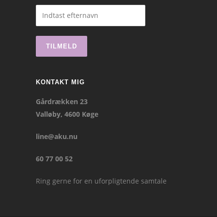
KONTAKT MIG
Gårdrækken 23
Valløby, 4600 Køge
line@aku.nu
60 77 00 52
Ring gerne for en uforpligtende samtale