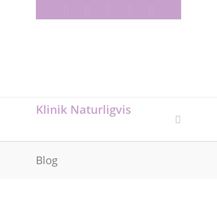
RAB -/ SUNDHEDSREGISTRERET
AKUPUNKTØR, MEDLEM AF PRAKTISERENDE
AKUPUNKTØRER & SYGEPLEJERSKE LINE
JENSEN
Klinik Naturligvis
Blog