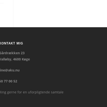
KONTAKT MIG
Gårdrækken 23
Valløby, 4600 Køge
line@aku.nu
60 77 00 52
Ring gerne for en uforpligtende samtale