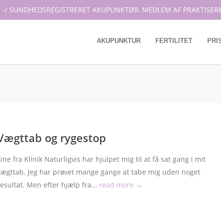
 -/ SUNDHEDSREGISTRERET AKUPUNKTØR, MEDLEM AF PRAKTISER
AKUPUNKTUR
FERTILITET
PRI
Vægttab og rygestop
Line fra Klinik Naturligvis har hjulpet mig til at få sat gang i mit
vægttab. Jeg har prøvet mange gange at tabe mig uden noget
resultat. Men efter hjælp fra...
read more →