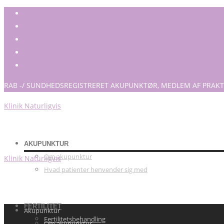
RAB -/ SUNDHEDSREGISTRERET AKUPUNKTØR, MEDLEM AF PRAKT
Klinik Naturligvis
AKUPUNKTUR
Om akupunktur
Klinik Naturligvis
Hvad patienter henvender sig med
FERTILITET
Akupunktur
Fertilitetsbehandling
Om akupunktur