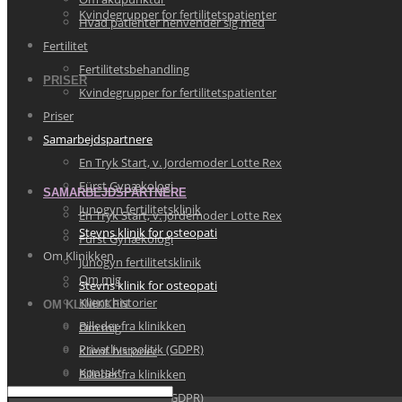
Kvindegrupper for fertilitetspatienter
Hvad patienter henvender sig med
Fertilitet
Fertilitetsbehandling
PRISER
Kvindegrupper for fertilitetspatienter
Priser
Samarbejdspartnere
En Tryk Start, v. Jordemoder Lotte Rex
Fürst Gynækologi
SAMARBEJDSPARTNERE
Junogyn fertilitetsklinik
En Tryk Start, v. Jordemoder Lotte Rex
Stevns klinik for osteopati
Fürst Gynækologi
Om Klinikken
Junogyn fertilitetsklinik
Om mig
Stevns klinik for osteopati
Klient historier
OM KLINIKKEN
Billeder fra klinikken
Om mig
Privatlivs politik (GDPR)
Klient historier
Kontakt
Billeder fra klinikken
Privatlivs politik (GDPR)