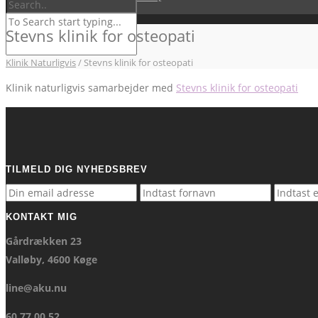
Kontakt
Stevns klinik for osteopati
Klinik Naturligvis
/
Stevns klinik for osteopati
Klinik naturligvis samarbejder med
Stevns klinik for osteopati
TILMELD DIG NYHEDSBREV
KONTAKT MIG
Gårdrækken 23
Valløby, 4600 Køge
line@aku.nu
60 77 00 52