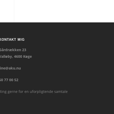
KONTAKT MIG
Gårdrækken 23
Valløby, 4600 Køge
line@aku.nu
60 77 00 52
Ring gerne for en uforpligtende samtale