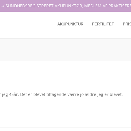
 -/ SUNDHEDSREGISTRERET AKUPUNKTØR, MEDLEM AF PRAKTISER
AKUPUNKTUR
FERTILITET
PRI
 jeg 45år. Det er blevet tiltagende værre jo ældre jeg er blevet,