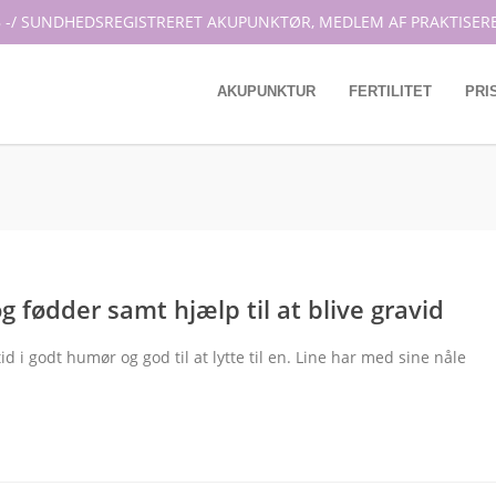
 -/ SUNDHEDSREGISTRERET AKUPUNKTØR, MEDLEM AF PRAKTISER
AKUPUNKTUR
FERTILITET
PRI
og fødder samt hjælp til at blive gravid
id i godt humør og god til at lytte til en. Line har med sine nåle