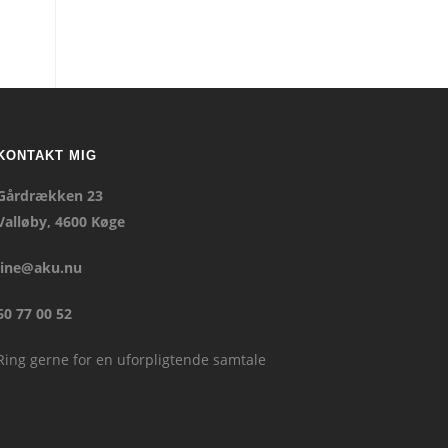
KONTAKT MIG
Gårdrækken 23
Valløby, 4600 Køge
line@aku.nu
60 77 00 52
Ring gerne for en uforpligtende samtale