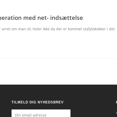
peration med net- indsættelse
r arret om man vil, heler ikke da der er kommet stafylokokker i det.
TILMELD DIG NYHEDSBREV