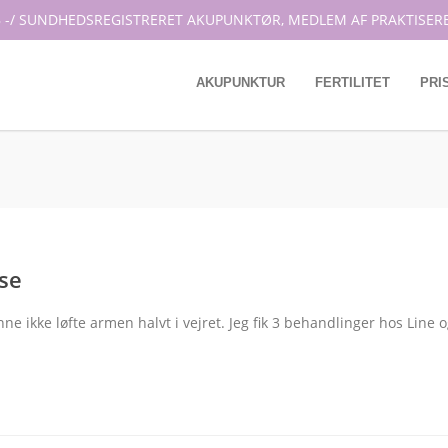
 -/ SUNDHEDSREGISTRERET AKUPUNKTØR, MEDLEM AF PRAKTISER
AKUPUNKTUR
FERTILITET
PRI
se
nne ikke løfte armen halvt i vejret. Jeg fik 3 behandlinger hos Line 