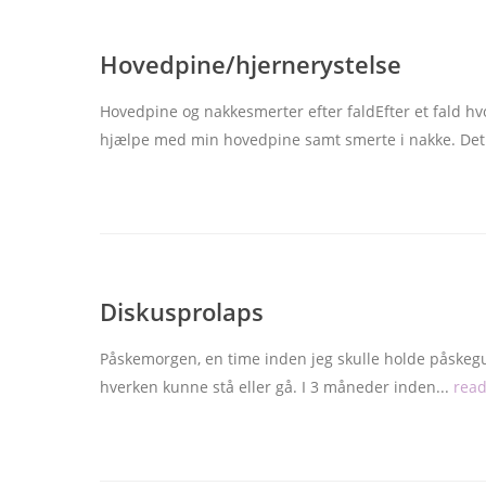
Hovedpine/hjernerystelse
Hovedpine og nakkesmerter efter faldEfter et fald h
hjælpe med min hovedpine samt smerte i nakke. Det
Diskusprolaps
Påskemorgen, en time inden jeg skulle holde påskegud
hverken kunne stå eller gå. I 3 måneder inden...
rea