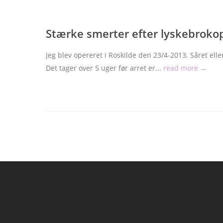
Stærke smerter efter lyskebroko
Jeg blev opereret i Roskilde den 23/4-2013. Såret elle
Det tager over 5 uger før arret er...
read more →