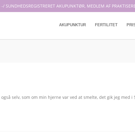
 -/ SUNDHEDSREGISTRERET AKUPUNKTØR, MEDLEM AF PRAKTISER
AKUPUNKTUR
FERTILITET
PRI
 også selv, som om min hjerne var ved at smelte, det gik jeg med i 