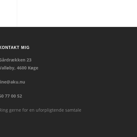
KONTAKT MIG
Gårdrækken 23
Valløby, 4600 Køge
line@aku.nu
60 77 00 52
Ring gerne for en uforpligtende samtale