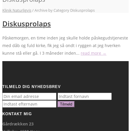
Klinik Naturligvis
/
Archive by Category Diskusprolaps
Diskusprolaps
Påskemorgen, en time inden jeg skulle holde påskegudstjeneste
med dåb og fuld kirke, fik jeg så ondt i ryggen at jeg hverken
kunne stå eller gå. I 3 måneder inden...
read more →
TILMELD DIG NYHEDSBREV
KONTAKT MIG
Gårdrækken 23