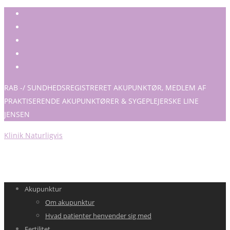
RAB -/ SUNDHEDSREGISTRERET AKUPUNKTØR, MEDLEM AF
PRAKTISERENDE AKUPUNKTØRER & SYGEPLEJERSKE LINE
JENSEN
Klinik Naturligvis
Akupunktur
Om akupunktur
Hvad patienter henvender sig med
Fertilitet