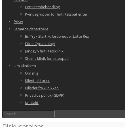
Fertilitetsbehandling
Kvindegrupper for fertilitetspatienter
Priser
Samarbejdspartnere
En Tryk Start, v. Jordemoder Lotte Rex
Fürst Gynækologi
Junogyn fertilitetsklinik
Stevns klinik for osteopati
Om Klinikken
Om mig
Klient historier
Billeder fra klinikken
Privatlivs politik (GDPR)
Kontakt
Diskusprolaps