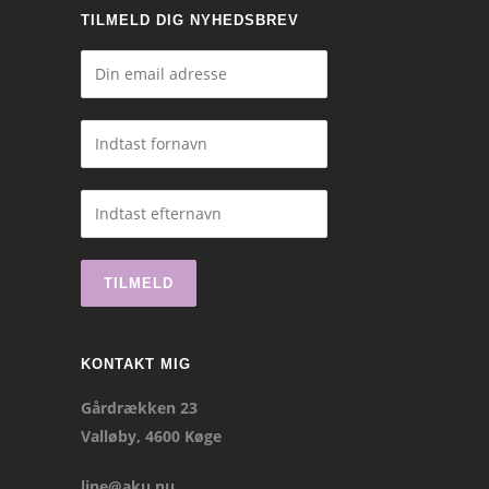
TILMELD DIG NYHEDSBREV
KONTAKT MIG
Gårdrækken 23
Valløby, 4600 Køge
line@aku.nu