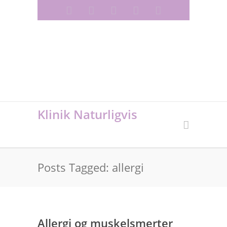
RAB -/ SUNDHEDSREGISTRERET
AKUPUNKTØR, MEDLEM AF PRAKTISERENDE
AKUPUNKTØRER & SYGEPLEJERSKE LINE
JENSEN
Klinik Naturligvis
Posts Tagged: allergi
Allergi og muskelsmerter