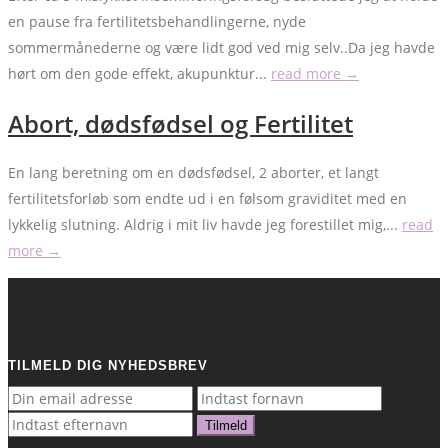
en pause fra fertilitetsbehandlingerne, nyde
sommermånederne og være lidt god ved mig selv..Da jeg havde
hørt om den gode effekt, akupunktur...
read more →
Abort, dødsfødsel og Fertilitet
En lang beretning om en dødsfødsel, 2 aborter, et langt
fertilitetsforløb som endte ud i en følsom graviditet med en
lykkelig slutning. Aldrig i mit liv havde jeg forestillet mig,...
read
more →
TILMELD DIG NYHEDSBREV