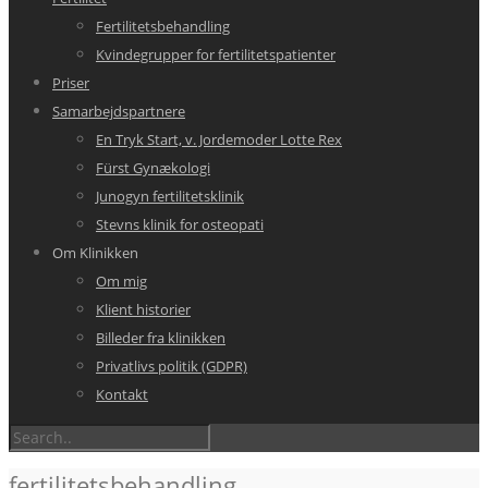
Fertilitetsbehandling
Kvindegrupper for fertilitetspatienter
Priser
Samarbejdspartnere
En Tryk Start, v. Jordemoder Lotte Rex
Fürst Gynækologi
Junogyn fertilitetsklinik
Stevns klinik for osteopati
Om Klinikken
Om mig
Klient historier
Billeder fra klinikken
Privatlivs politik (GDPR)
Kontakt
fertilitetsbehandling