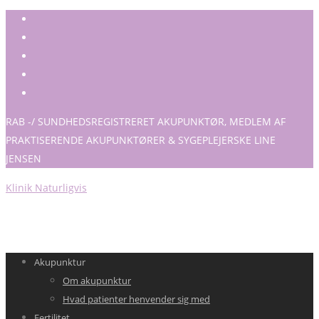
RAB -/ SUNDHEDSREGISTRERET AKUPUNKTØR, MEDLEM AF
PRAKTISERENDE AKUPUNKTØRER & SYGEPLEJERSKE LINE
JENSEN
Klinik Naturligvis
Akupunktur
Om akupunktur
Hvad patienter henvender sig med
Fertilitet